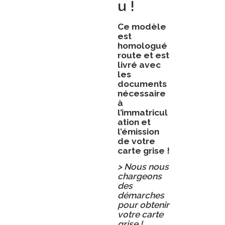
u !
Ce modèle
est
homologué
route et est
livré avec
les
documents
nécessaire
à
l’immatricul
ation et
l’émission
de votre
carte grise !
> Nous nous
chargeons
des
démarches
pour obtenir
votre carte
grise !