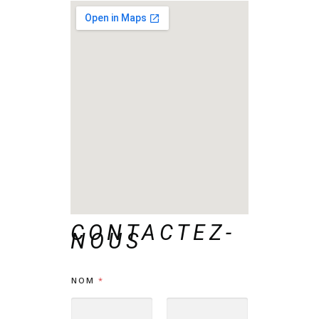
CONTACTEZ-
NOUS
NOM
*