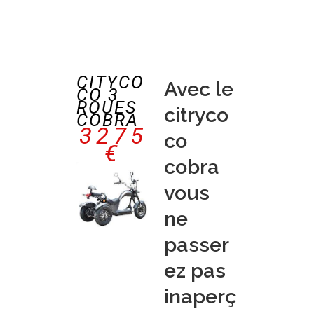
CITYCO
Avec le
CO 3
ROUES
citryco
COBRA
3275
co
€
cobra
vous
ne
passer
ez pas
inaperç