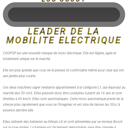
LEADER DE LA
MOBILITE ELECTRIQUE
COOPOP est une nouvelle marque de moto électrique. Elle est légère, agile et
totalement unique sur le marché.
Elle est plus grande que vous ne le pensez et confortable même pour ceux qui ont
une jambe plus courte.
Ces deux machines super tendance appartiennent à la catégorie L1, qui équivaut au
marché des 50 cm3. Elles peuvent donc être conduites à partir de 16 ans et sont
limitées à 45 km/h. Elles sont automatiques. Cette moto automatique prend de la
vitesse plus rapidement que vous ne l’imaginez et est sûre de laisser les 50cc à
essence derrière elle.
Elles utilisent des batteries au lithium LG et sont alimentées par un moteur Bosch
sur la roue arrière. La batterie est facilement démontable, peut être chargée à