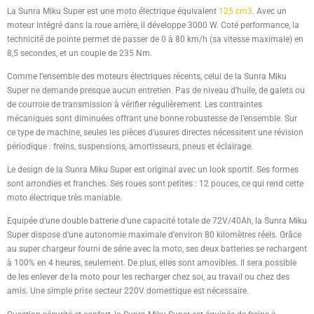
La Sunra Miku Super est une moto électrique équivalent
125 cm3
. Avec un
moteur intégré dans la roue arrière, il développe 3000 W. Coté performance, la
technicité de pointe permet de passer de 0 à 80 km/h (sa vitesse maximale) en
8,5 secondes, et un couple de 235 Nm.
Comme l’ensemble des moteurs électriques récents, celui de la Sunra Miku
Super ne demande presque aucun entretien. Pas de niveau d’huile, de galets ou
de courroie de transmission à vérifier régulièrement. Les contraintes
mécaniques sont diminuées offrant une bonne robustesse de l’ensemble. Sur
ce type de machine, seules les pièces d’usures directes nécessitent une révision
périodique : freins, suspensions, amortisseurs, pneus et éclairage.
Le design de la Sunra Miku Super est original avec un look sportif. Ses formes
sont arrondies et franches. Ses roues sont petites : 12 pouces, ce qui rend cette
moto électrique très maniable.
Equipée d’une double batterie d’une capacité totale de 72V/40Ah, la Sunra Miku
Super dispose d’une autonomie maximale d’environ 80 kilomètres réels. Grâce
au super chargeur fourni de série avec la moto, ses deux batteries se rechargent
à 100% en 4 heures, seulement. De plus, elles sont amovibles. Il sera possible
de les enlever de la moto pour les recharger chez soi, au travail ou chez des
amis. Une simple prise secteur 220V domestique est nécessaire.