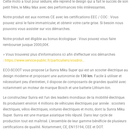
Cette moto a tout pour séduire, elle reprend le design qui a fait le succès de son
petit frère, le Miku Max avec des performances très intéressantes.
Notre produit est aux normes CE avec les certifications EEC / COC : Vous
pouvez ainsi le faire immatriculer, et obtenir votre carte grise. Si besoin nous
pouvons vous assister sur vos démarches.
Notre produit est éligible au bonus écologique : Vous pouvez vous faire
rembourser jusque 2000,00€.
> Vous trouverez plus d’informations ici afin d’effectuer vos démarches
:
https://www.service-public.fr/particuliers/vosdroi…
ECO-SCOOT vous propose Le Sunra Miku Super qui est un scooter électrique au
design moderne et proposant une autonomie de
130 km
. Facile à utiliser et
nécessitant peu d’entretien, il dispose de composants de grandes qualité avec
notamment un moteur de marque Bosch et une batterie Lithium-Ion.
Le constructeur Sunra est l’un des leaders mondiaux de la mobilité électrique.
Ils produisent environ 4 millions de véhicules électriques par année : scooters
électriques, vélos électriques, voitures électriques et moto, dont la Sunra Miku
Super. Sunra est une marque asiatique très réputé. Dans leur cycle de
production tout est maîtrisé. L’ensemble de leur gamme bénéficie de plusieurs
certifications de qualité. Notamment, CE, EN15194, CEE et DOT.