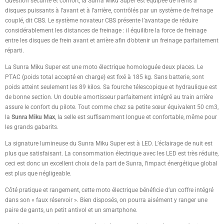
Question sécurité et confort, la Sunra Miku Super est équipée de freins à
disques puissants à l’avant et à l’arrière, contrôlés par un système de freinage
couplé, dit CBS. Le système novateur CBS présente l’avantage de réduire
considérablement les distances de freinage : il équilibre la force de freinage
entre les disques de frein avant et arrière afin d’obtenir un freinage parfaitement
réparti.
La Sunra Miku Super est une moto électrique homologuée deux places. Le
PTAC (poids total accepté en charge) est fixé à 185 kg. Sans batterie, sont
poids atteint seulement les 89 kilos. Sa fourche télescopique et hydraulique est
de bonne section. Un double amortisseur parfaitement intégré au train arrière
assure le confort du pilote. Tout comme chez sa petite sœur équivalent 50 cm3,
la
Sunra Miku Max
, la selle est suffisamment longue et confortable, même pour
les grands gabarits.
La signature lumineuse du Sunra Miku Super est à LED. L’éclairage de nuit est
plus que satisfaisant. La consommation électrique avec les LED est très réduite,
ceci est donc un excellent choix de la part de Sunra, l’impact énergétique global
est plus que négligeable.
Côté pratique et rangement, cette moto électrique bénéficie d’un coffre intégré
dans son « faux réservoir ». Bien disposés, on pourra aisément y ranger une
paire de gants, un petit antivol et un smartphone.