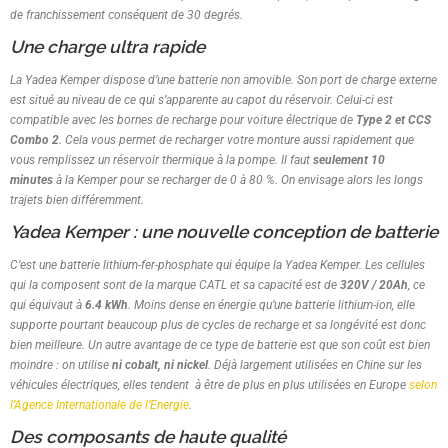
de franchissement conséquent de 30 degrés.
Une charge ultra rapide
La Yadea Kemper dispose d’une batterie non amovible. Son port de charge externe
est situé au niveau de ce qui s’apparente au capot du réservoir. Celui-ci est
compatible avec les bornes de recharge pour voiture électrique de
Type 2 et CCS
Combo 2
. Cela vous permet de recharger votre monture aussi rapidement que
vous remplissez un réservoir thermique à la pompe. Il faut
seulement 10
minutes
à la Kemper pour se recharger de 0 à 80 %. On envisage alors les longs
trajets bien différemment.
Yadea Kemper : une nouvelle conception de batterie
C’est une batterie lithium-fer-phosphate qui équipe la Yadea Kemper. Les cellules
qui la composent sont de la marque CATL et sa capacité est de
320V / 20Ah
, ce
qui équivaut à
6.4 kWh
. Moins dense en énergie qu’une batterie lithium-ion, elle
supporte pourtant beaucoup plus de cycles de recharge et sa longévité est donc
bien meilleure. Un autre avantage de ce type de batterie est que son coût est bien
moindre : on utilise
ni cobalt, ni nickel
. Déjà largement utilisées en Chine sur les
véhicules électriques, elles tendent à être de plus en plus utilisées en Europe
selon
l’Agence Internationale de l’Energie
.
Des composants de haute qualité