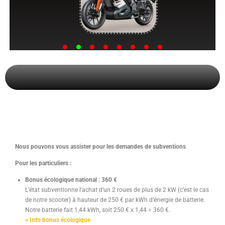
BONUS ECOLOGIQUE
Nous pouvons vous assister pour les demandes de subventions
Pour les particuliers :
Bonus écologique national : 360 €
L’état subventionne l’achat d’un 2 roues de plus de 2 kW (c’est le cas
de notre scooter) à hauteur de 250 € par kWh d’énergie de batterie.
Notre batterie fait 1,44 kWh, soit 250 € x 1,44 = 360 €.
> Info bonus écologique