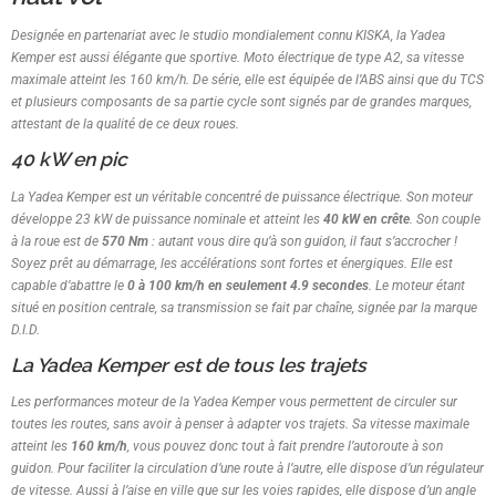
Designée en partenariat avec le studio mondialement connu KISKA, la Yadea
Kemper est aussi élégante que sportive. Moto électrique de type A2, sa vitesse
maximale atteint les 160 km/h. De série, elle est équipée de l’ABS ainsi que du TCS
et plusieurs composants de sa partie cycle sont signés par de grandes marques,
attestant de la qualité de ce deux roues.
40 kW en pic
La Yadea Kemper est un véritable concentré de puissance électrique. Son moteur
développe 23 kW de puissance nominale et atteint les
40 kW en crête
. Son couple
à la roue est de
570 Nm
: autant vous dire qu’à son guidon, il faut s’accrocher !
Soyez prêt au démarrage, les accélérations sont fortes et énergiques. Elle est
capable d’abattre le
0 à 100 km/h en seulement 4.9 secondes
. Le moteur étant
situé en position centrale, sa transmission se fait par chaîne, signée par la marque
D.I.D.
La Yadea Kemper est de tous les trajets
Les performances moteur de la Yadea Kemper vous permettent de circuler sur
toutes les routes, sans avoir à penser à adapter vos trajets. Sa vitesse maximale
atteint les
160 km/h
, vous pouvez donc tout à fait prendre l’autoroute à son
guidon. Pour faciliter la circulation d’une route à l’autre, elle dispose d’un régulateur
de vitesse. Aussi à l’aise en ville que sur les voies rapides, elle dispose d’un angle