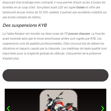
disposant d’un éclairage bien contrasté, il vous permet d’avoir accès à toutes les
données en un coup d’œil. Son phare avant LED est signé
Osram
et offre une
luminosité de pas moins de 50 000 candela. Il permet une excellente visibilité sur
une bonne centaine de mètres.
Des suspensions KYB
La Yadea Kemper est montée sur deux roues de
17 pouces chacune
. La fourche
avant inversée ainsi que le mono-amortisseur arrière sont signés par KYB. Les
suspensions sont de qualités professionnelles. Elles ont pour but de réduire les
vibrations et impacts causés par la chaussée. Les matériaux de haute qualité sont
importants pour la longévité globale du véhicule. Cela permet de le préserver
d’autant plus.