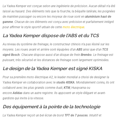
La Yadea Kemper est conçue selon une ingénierie de précision. Aucun détail n’a été
laissé au hasard. Des éléments tels que la fourche, la béquille latérale, les poignées
de maintien passager ou encore les moyeux de roue sont en
aluminium haut de
gamme
. Chacun de ces éléments est conçu avec précision et parfaitement intégré
pour affirmer le style sportif urbain de cette
moto électrique
.
La Yadea Kemper dispose de l’ABS et du TCS
Au niveau du système de freinage, le constructeur chinois n’a pas lésiné sur les
moyens. Les roues avant et arrière sont équipées d’un
ABS
ainsi que d’un
TCS
signé Bosch
. Chacune dispose aussi d’un disque de frein
Brembo
. Le freinage est
puissant, très sécurisé et les distances de freinage sont largement optimisées.
Le design de la Yadea Kemper est signé KISKA
Pour sa première moto électrique A2, le leader mondial a choisi de designer la
Yadea Kemper en collaboration avec le
studio KISKA
. Mondialement connu, ils ont
collaboré avec les plus grands comme Audi,
KTM
, Husqvarna ou
encore
Adidas
dans un autre registre. Ils apposent un style élégant et avant-
gardiste qui invite à la vitesse.
Des équipement à la pointe de la technologie
La Yadea Kemper reçoit un bel écran de bord
TFT de 7 pouces
. Intuitif et