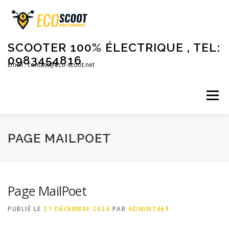
Aller
au
contenu
SCOOTER 100% ÉLECTRIQUE , TEL:
0983454816
Email : contact@eco-scoot.net
Menu
ACCUEIL
NOS PRODUITS
ACCESSOIRES
PAGE MAILPOET
SCOOTERS 50CC
MOTOS ELECTRIQUES
Page MailPoet
PUBLIÉ LE
31 DÉCEMBRE 2024
PAR
ADMIN7469
VELOS ELECTRIQUES
CONTACT